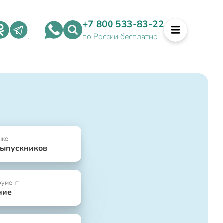
+7 800 533-83-22
по России бесплатно
нке
выпускников
кумент
ние