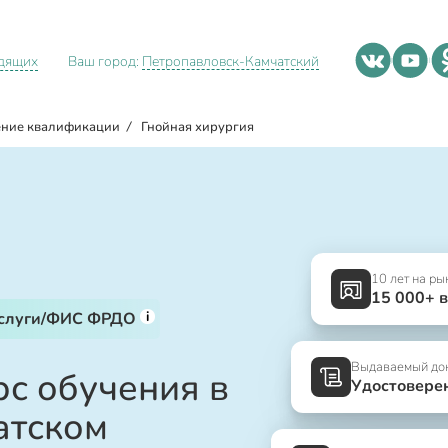
идящих
Ваш город:
Петропавловск-Камчатский
ние квалификации
/
Гнойная хирургия
10 лет на ры
15 000+ 
i
услуги/ФИС ФРДО
Выдаваемый до
рс обучения в
Удостовере
атском