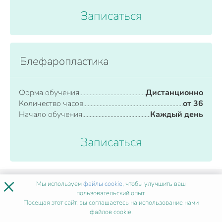
Записаться
Блефаропластика
Форма обучения
Дистанционно
Количество часов
от 36
Начало обучения
Каждый день
Записаться
×
Мы используем
файлы cookie
, чтобы улучшить ваш
пользовательский опыт.
ВСЕ ПРОГРАММЫ
Посещая этот сайт, вы соглашаетесь на использование нами
файлов cookie.