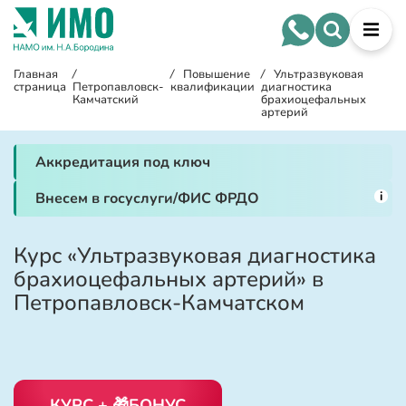
Главная
/
/
Повышение
/
Ультразвуковая
страница
Петропавловск-
квалификации
диагностика
Камчатский
брахиоцефальных
артерий
Аккредитация под ключ
i
Внесем в госуслуги/ФИС ФРДО
Курс «Ультразвуковая диагностика
брахиоцефальных артерий» в
Петропавловск-Камчатском
КУРС + 🎁БОНУС