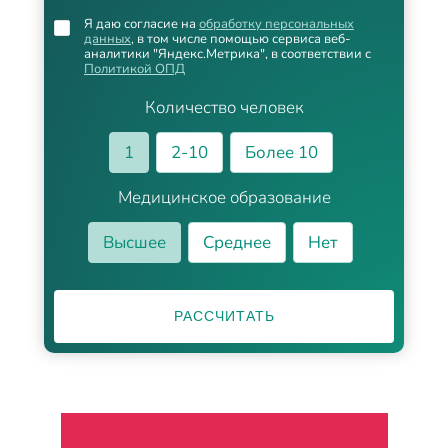
Я даю согласие на
обработку персональных
данных
, в том числе помощью сервиса веб-
аналитики "Яндекс.Метрика", в соответствии с
Политикой ОПД
Количество человек
1
2-10
Более 10
Медицинское образование
Высшее
Среднее
Нет
РАССЧИТАТЬ