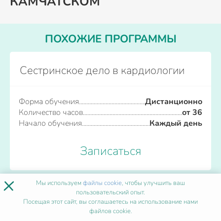
КАМЧАТСКОМ
ПОХОЖИЕ ПРОГРАММЫ
Сестринское дело в кардиологии
Форма обучения
Дистанционно
Количество часов
от 36
Начало обучения
Каждый день
Записаться
×
Мы используем
файлы cookie
, чтобы улучшить ваш
пользовательский опыт.
Сестринское дело в центральном
Посещая этот сайт, вы соглашаетесь на использование нами
стерилизационном отделении
файлов cookie.