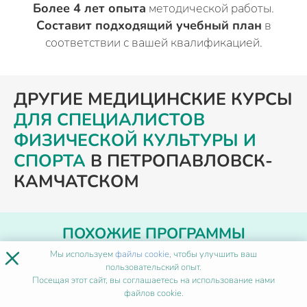
Более 4 лет опыта
методической работы.
Составит подходящий учебный план
в
соответствии с вашей квалификацией.
ДРУГИЕ МЕДИЦИНСКИЕ КУРСЫ
ДЛЯ СПЕЦИАЛИСТОВ
ФИЗИЧЕСКОЙ КУЛЬТУРЫ И
СПОРТА
В ПЕТРОПАВЛОВСК-
КАМЧАТСКОМ
ПОХОЖИЕ ПРОГРАММЫ
×
Мы используем
файлы cookie
, чтобы улучшить ваш
пользовательский опыт.
Семейная нутрициология
Посещая этот сайт, вы соглашаетесь на использование нами
файлов cookie.