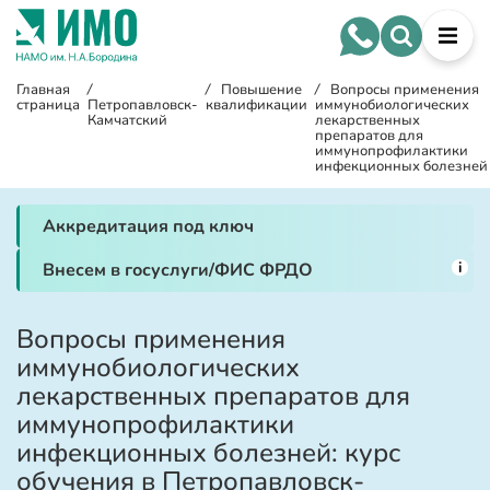
Главная
/
/
Повышение
/
Вопросы применения
страница
Петропавловск-
квалификации
иммунобиологических
Камчатский
лекарственных
препаратов для
иммунопрофилактики
инфекционных болезней
Аккредитация под ключ
i
Внесем в госуслуги/ФИС ФРДО
Вопросы применения
иммунобиологических
лекарственных препаратов для
иммунопрофилактики
инфекционных болезней: курс
обучения в Петропавловск-