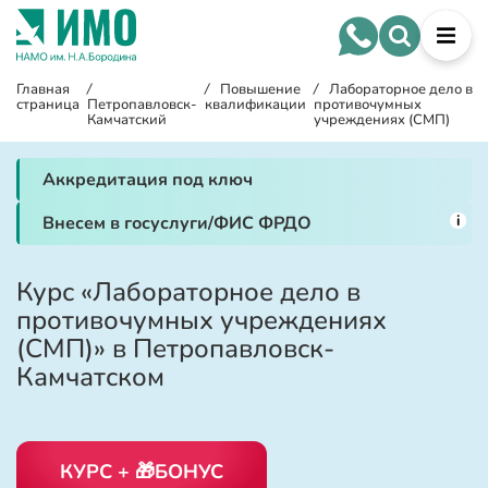
Главная
/
/
Повышение
/
Лабораторное дело в
страница
Петропавловск-
квалификации
противочумных
Камчатский
учреждениях (СМП)
Аккредитация под ключ
i
Внесем в госуслуги/ФИС ФРДО
Курс «Лабораторное дело в
противочумных учреждениях
(СМП)» в Петропавловск-
Камчатском
КУРС + 🎁БОНУС