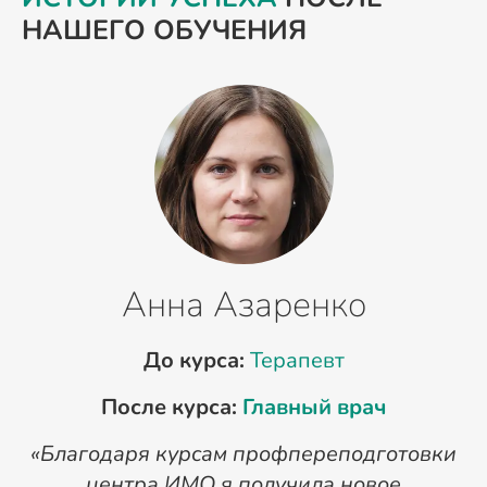
НАШЕГО ОБУЧЕНИЯ
Анна Азаренко
До курса:
Терапевт
После курса:
Главный врач
«Благодаря курсам профпереподготовки
«
центра ИМО я получила новое
п