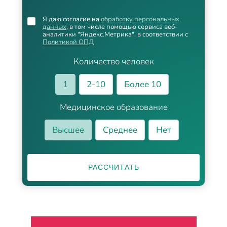
Я даю согласие на
обработку персональных
данных
, в том числе помощью сервиса веб-
аналитики "Яндекс.Метрика", в соответствии с
Политикой ОПД
Количество человек
1
2-10
Более 10
Медицинское образование
Высшее
Среднее
Нет
РАССЧИТАТЬ