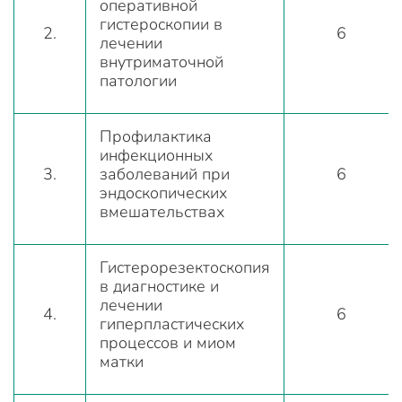
оперативной
гистероскопии в
2.
6
лечении
внутриматочной
патологии
Профилактика
инфекционных
3.
заболеваний при
6
эндоскопических
вмешательствах
Гистерорезектоскопия
в диагностике и
лечении
4.
6
гиперпластических
процессов и миом
матки