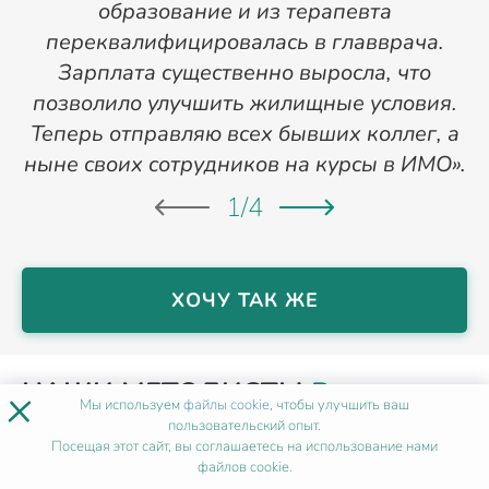
образование и из терапевта
переквалифицировалась в главврача.
Зарплата существенно выросла, что
позволило улучшить жилищные условия.
Теперь отправляю всех бывших коллег, а
ныне своих сотрудников на курсы в ИМО».
1
/
4
ХОЧУ ТАК ЖЕ
НАШИ МЕТОДИСТЫ
В
×
Мы используем
файлы cookie
, чтобы улучшить ваш
ПЕТРОПАВЛОВСК-
пользовательский опыт.
Посещая этот сайт, вы соглашаетесь на использование нами
КАМЧАТСКОМ
файлов cookie.