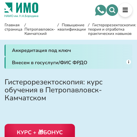
Главная
/
/
Повышение
/
Гистерорезектоскопия:
страница
Петропавловск-
квалификации
теория и отработка
Камчатский
практических навыков
Аккредитация под ключ
i
Внесем в госуслуги/ФИС ФРДО
Гистерорезектоскопия: курс
обучения в Петропавловск-
Камчатском
КУРС + 🎁БОНУС