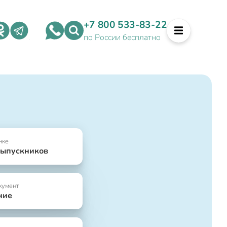
+7 800 533-83-22
по России бесплатно
нке
выпускников
кумент
ние