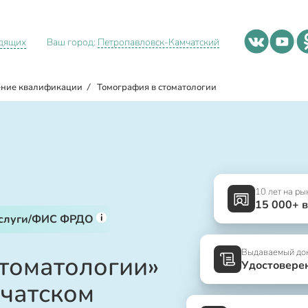
идящих
Ваш город:
Петропавловск-Камчатский
ние квалификации
/
Томография в стоматологии
10 лет на ры
15 000+ 
i
услуги/ФИС ФРДО
Выдаваемый до
стоматологии»
Удостовере
чатском