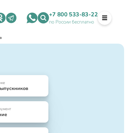
+7 800 533-83-22
по России бесплатно
в
нке
выпускников
кумент
ние