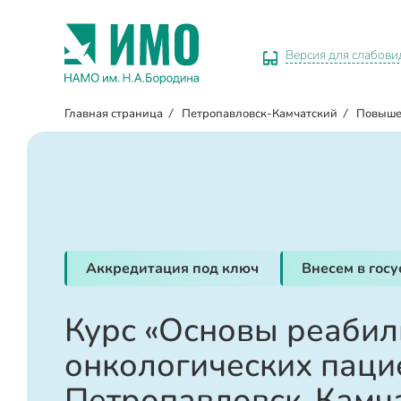
Версия для слабов
Главная страница
/
Петропавловск-Камчатский
/
Повыше
Аккредитация под ключ
Внесем в гос
Курс «Основы реабил
онкологических паци
Петропавловск-Камч