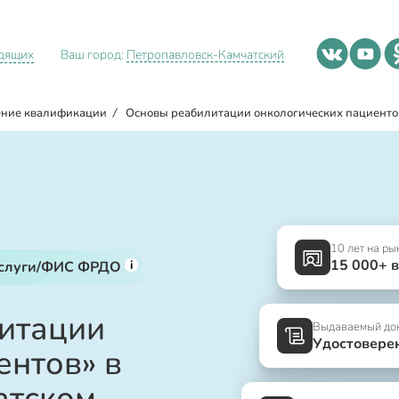
идящих
Ваш город:
Петропавловск-Камчатский
ние квалификации
/
Основы реабилитации онкологических пациенто
10 лет на ры
15 000+ 
i
услуги/ФИС ФРДО
итации
Выдаваемый до
Удостовере
ентов» в
атском