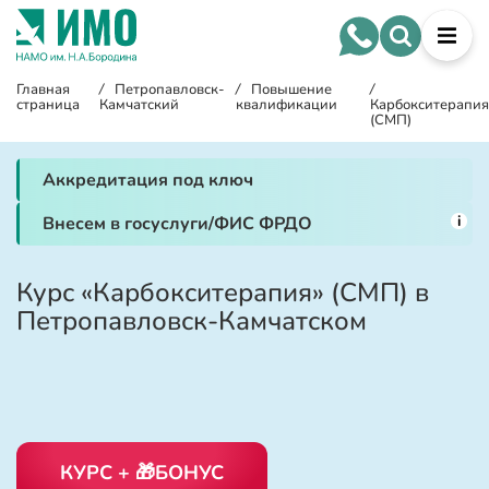
Главная
/
Петропавловск-
/
Повышение
/
страница
Камчатский
квалификации
Карбокситерапи
(СМП)
Аккредитация под ключ
i
Внесем в госуслуги/ФИС ФРДО
Курс «Карбокситерапия» (СМП) в
Петропавловск-Камчатском
КУРС + 🎁БОНУС