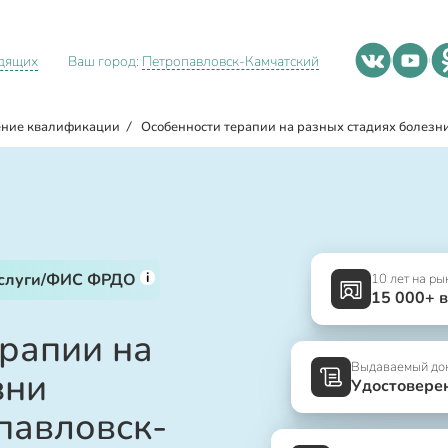
идящих
Ваш город:
Петропавловск-Камчатский
ние квалификации
/
Особенности терапии на разных стадиях болезн
i
услуги/ФИС ФРДО
10 лет на ры
15 000+ 
ерапии на
Выдаваемый до
зни
Удостовере
павловск-