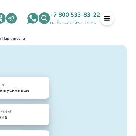
+7 800 533-83-22
по России бесплатно
и Паркинсона
нке
выпускников
кумент
ние