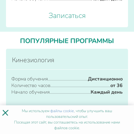
Записаться
ПОПУЛЯРНЫЕ ПРОГРАММЫ
Кинезиология
Форма обучения
Дистанционно
Количество часов
от 36
Начало обучения
Каждый день
×
Записаться
Мы используем
файлы cookie
, чтобы улучшить ваш
пользовательский опыт.
Посещая этот сайт, вы соглашаетесь на использование нами
файлов cookie.