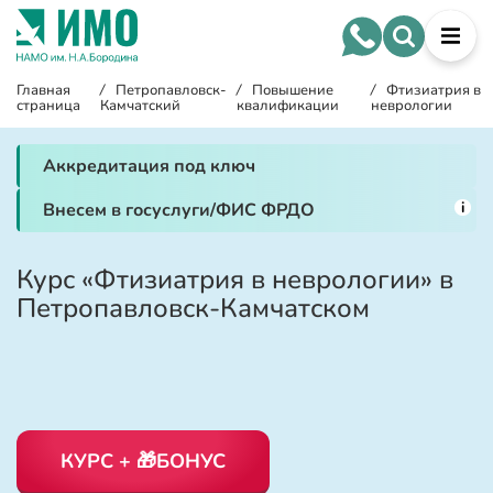
Главная
/
Петропавловск-
/
Повышение
/
Фтизиатрия в
страница
Камчатский
квалификации
неврологии
Аккредитация под ключ
i
Внесем в госуслуги/ФИС ФРДО
Курс «Фтизиатрия в неврологии» в
Петропавловск-Камчатском
КУРС + 🎁БОНУС