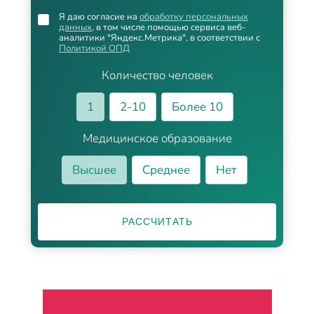
Я даю согласие на
обработку персональных
данных
, в том числе помощью сервиса веб-
аналитики "Яндекс.Метрика", в соответствии с
Политикой ОПД
Количество человек
1
2-10
Более 10
Медицинское образование
Высшее
Среднее
Нет
РАССЧИТАТЬ