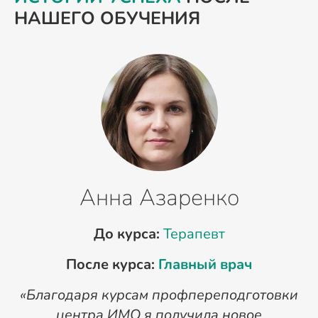
НАШЕГО ОБУЧЕНИЯ
Анна Азаренко
До курса:
Терапевт
После курса:
Главный врач
«Благодаря курсам профпереподготовки
«
центра ИМО я получила новое
п