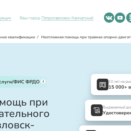
идящих
Ваш город:
Петропавловск-Камчатский
ние квалификации
/
Неотложная помощь при травмах опорно-двигат
i
услуги/ФИС ФРДО
10 лет на ры
15 000+ 
омощь при
Выдаваемый до
ательного
Удостовере
вловск-