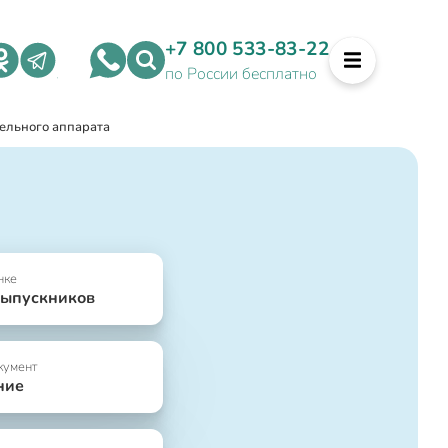
+7 800 533-83-22
по России бесплатно
ельного аппарата
нке
выпускников
кумент
ние