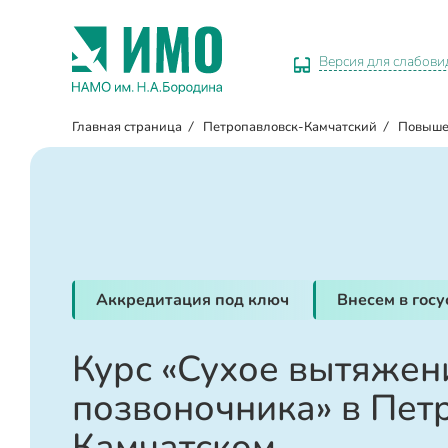
Версия для слабов
Главная страница
/
Петропавловск-Камчатский
/
Повыше
Аккредитация под ключ
Внесем в гос
Курс «Сухое вытяжен
позвоночника» в Пет
Камчатском