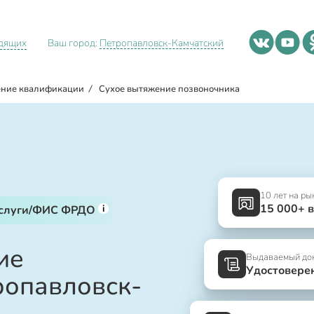
идящих
Ваш город:
Петропавловск-Камчатский
ние квалификации
/
Сухое вытяжение позвоночника
10 лет на ры
15 000+ 
i
услуги/ФИС ФРДО
ие
Выдаваемый до
Удостовере
ропавловск-