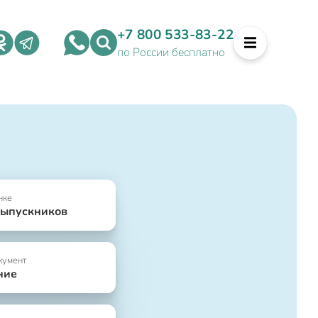
+7 800 533-83-22
по России бесплатно
нке
выпускников
кумент
ние