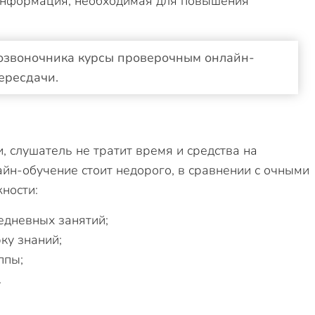
 информация, необходимая для повышения
озвоночника курсы проверочным онлайн-
ересдачи.
я
 слушатель не тратит время и средства на
йн-обучение стоит недорого, в сравнении с очными
ности:
едневных занятий;
ку знаний;
ппы;
.