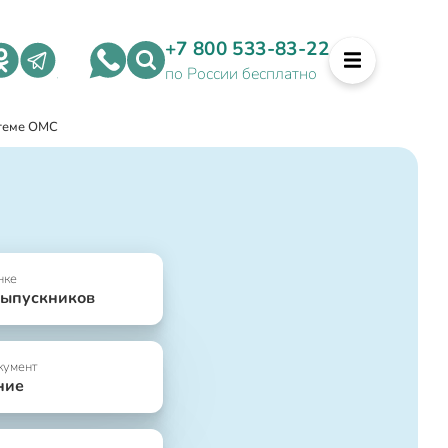
+7 800 533-83-22
по России бесплатно
стеме ОМС
нке
выпускников
кумент
ние