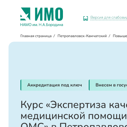
Версия для слабов
Главная страница
/
Петропавловск-Камчатский
/
Повыше
Аккредитация под ключ
Внесем в гос
Курс «Экспертиза кач
медицинской помощи 
ОМС» в Петропавлов