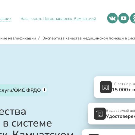
идящих
Ваш город:
Петропавловск-Камчатский
ние квалификации
/
Экспертиза качества медицинской помощи в си
10 лет на ры
15 000+ 
i
услуги/ФИС ФРДО
ества
Выдаваемый до
Удостовере
в системе
ск-Камчатском