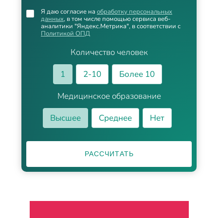
Я даю согласие на
обработку персональных
данных
, в том числе помощью сервиса веб-
аналитики "Яндекс.Метрика", в соответствии с
Политикой ОПД
Количество человек
1
2-10
Более 10
Медицинское образование
Высшее
Среднее
Нет
РАССЧИТАТЬ