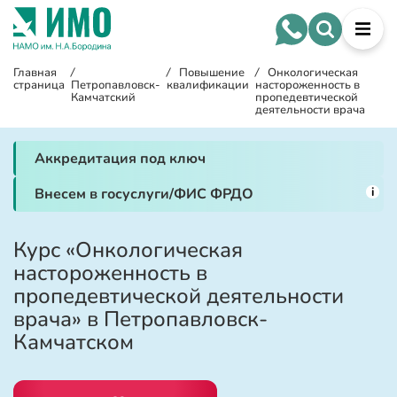
Главная
/
/
Повышение
/
Онкологическая
страница
Петропавловск-
квалификации
настороженность в
Камчатский
пропедевтической
деятельности врача
Аккредитация под ключ
i
Внесем в госуслуги/ФИС ФРДО
Курс «Онкологическая
настороженность в
пропедевтической деятельности
врача» в Петропавловск-
Камчатском