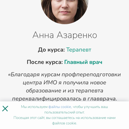
Анна Азаренко
До курса:
Терапевт
После курса:
Главный врач
«Благодаря курсам профпереподготовки
«
центра ИМО я получила новое
п
образование и из терапевта
переквалифицировалась в главврача.
×
Зарплата существенно выросла, что
Мы используем
файлы cookie
, чтобы улучшить ваш
пользовательский опыт.
позволило улучшить жилищные условия.
Посещая этот сайт, вы соглашаетесь на использование нами
Теперь отправляю всех бывших коллег, а
файлов cookie.