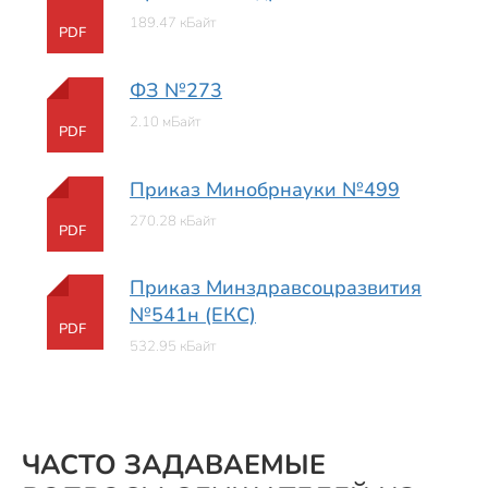
189.47 кБайт
PDF
ФЗ №273
2.10 мБайт
PDF
Приказ Минобрнауки №499
270.28 кБайт
PDF
Приказ Минздравсоцразвития
№541н (ЕКС)
PDF
532.95 кБайт
ЧАСТО ЗАДАВАЕМЫЕ