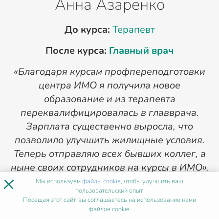
Анна Азаренко
До курса:
Терапевт
После курса:
Главный врач
«Благодаря курсам профпереподготовки
«
центра ИМО я получила новое
п
образование и из терапевта
переквалифицировалась в главврача.
Зарплата существенно выросла, что
позволило улучшить жилищные условия.
Теперь отправляю всех бывших коллег, а
ныне своих сотрудников на курсы в ИМО».
×
Мы используем
файлы cookie
, чтобы улучшить ваш
1
/
4
пользовательский опыт.
Посещая этот сайт, вы соглашаетесь на использование нами
файлов cookie.