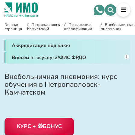
Главная
/
Петропавловск-
/
Повышение
/
Внебольничная
страница
Камчатский
квалификации
пневмония
Аккредитация под ключ
i
Внесем в госуслуги/ФИС ФРДО
Внебольничная пневмония: курс
обучения в Петропавловск-
Камчатском
КУРС + 🎁БОНУС