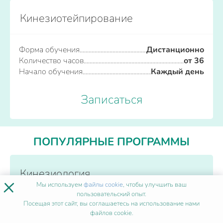
Кинезиотейпирование
Форма обучения
Дистанционно
Количество часов
от 36
Начало обучения
Каждый день
Записаться
ПОПУЛЯРНЫЕ ПРОГРАММЫ
Кинезиология
×
Мы используем
файлы cookie
, чтобы улучшить ваш
пользовательский опыт.
Посещая этот сайт, вы соглашаетесь на использование нами
Форма обучения
Дистанционно
файлов cookie.
Количество часов
от 36