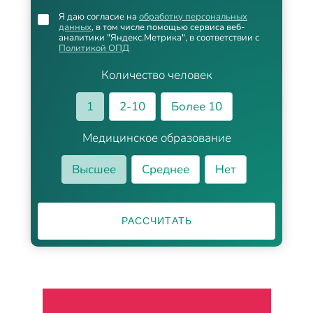
Я даю согласие на
обработку персональных
данных
, в том числе помощью сервиса веб-
аналитики "Яндекс.Метрика", в соответствии с
Политикой ОПД
Количество человек
1
2-10
Более 10
Медицинское образование
Высшее
Среднее
Нет
РАССЧИТАТЬ