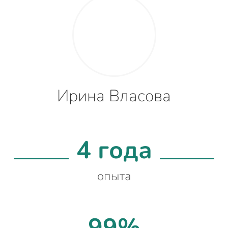
Ирина Власова
4 года
опыта
99%