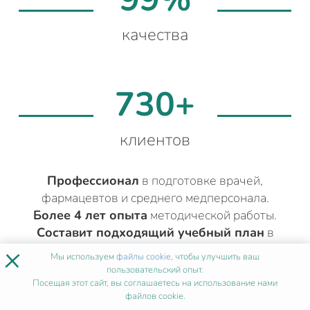
качества
730+
клиентов
Профессионал
в подготовке врачей,
фармацевтов и среднего медперсонала.
Более 4 лет опыта
методической работы.
Составит подходящий учебный план
в
×
соответствии с вашей квалификацией.
Мы используем
файлы cookie
, чтобы улучшить ваш
пользовательский опыт.
Посещая этот сайт, вы соглашаетесь на использование нами
файлов cookie.
ДРУГИЕ МЕДИЦИНСКИЕ КУРСЫ