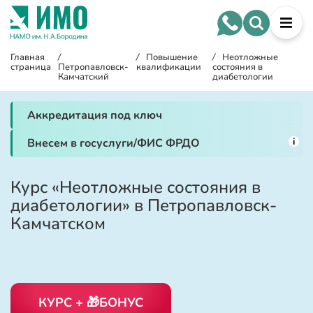
Главная
/
/
Повышение
/
Неотложные
страница
Петропавловск-
квалификации
состояния в
Камчатский
диабетологии
Аккредитация под ключ
i
Внесем в госуслуги/ФИС ФРДО
Курс «Неотложные состояния в
диабетологии» в Петропавловск-
Камчатском
КУРС + 🎁БОНУС