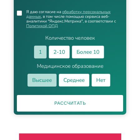
Я даю согласие на
обработку персональных
данных
, в том числе помощью сервиса веб-
аналитики "Яндекс.Метрика", в соответствии с
Политикой ОПД
Количество человек
1
2-10
Более 10
Медицинское образование
Высшее
Среднее
Нет
РАССЧИТАТЬ