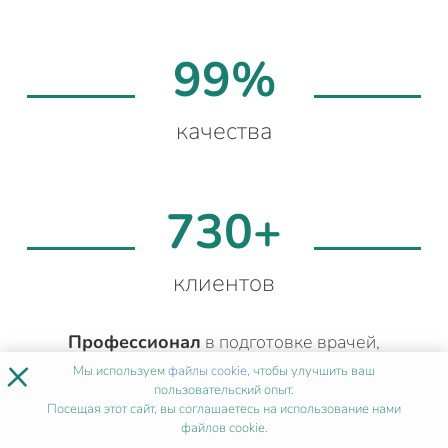
99%
качества
730+
клиентов
Профессионал
в подготовке врачей,
×
фармацевтов и среднего медперсонала.
Мы используем
файлы cookie
, чтобы улучшить ваш
Более 4 лет опыта
методической работы.
пользовательский опыт.
Посещая этот сайт, вы соглашаетесь на использование нами
Составит подходящий учебный план
в
файлов cookie.
соответствии с вашей квалификацией.