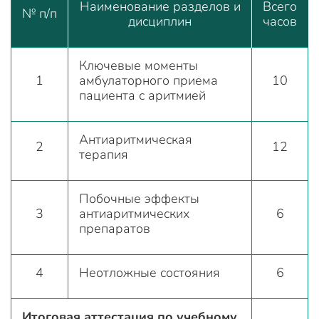
Наименование разделов и
Всего
№ п/п
дисциплин
часов
Ключевые моменты
1
амбулаторного приема
10
пациента с аритмией
Антиаритмическая
2
12
терапия
Побочные эффекты
3
антиаритмических
6
препаратов
4
Неотложные состояния
6
Итоговая аттестация по учебному