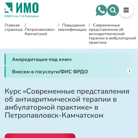
Главная
/
/
Повышение
/
Современные
страница
Петропавловск-
квалификации
представления об
Камчатский
антиаритмической
терапии в амбулаторной
практике
Аккредитация под ключ
i
Внесем в госуслуги/ФИС ФРДО
Курс «Современные представления
об антиаритмической терапии в
амбулаторной практике» в
Петропавловск-Камчатском