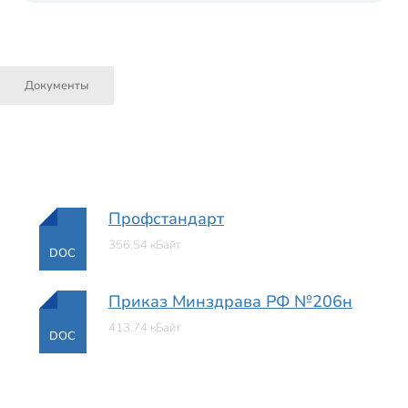
Документы
Профстандарт
356.54 кБайт
DOC
Приказ Минздрава РФ №206н
413.74 кБайт
DOC