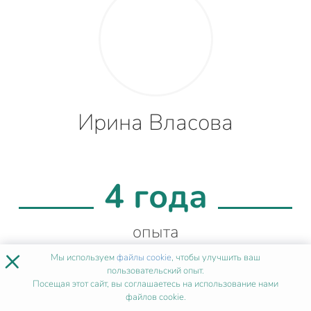
Ирина Власова
4 года
опыта
×
Мы используем
файлы cookie
, чтобы улучшить ваш
пользовательский опыт.
Посещая этот сайт, вы соглашаетесь на использование нами
99%
файлов cookie.