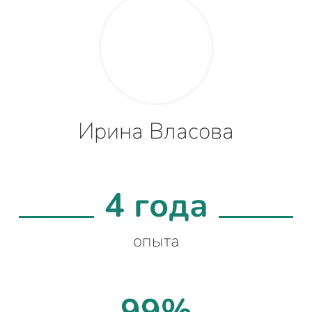
Ирина Власова
4 года
опыта
99%