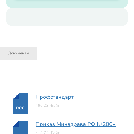
Документы
Профстандарт
490.23 кБайт
DOC
Приказ Минздрава РФ №206н
413.74 кБайт