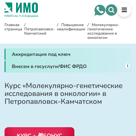
Главная
/
/
Повышение
/
Молекулярно-
страница
Петропавловск-
квалификации
генетические
Камчатский
исследования в
онкологии
Аккредитация под ключ
i
Внесем в госуслуги/ФИС ФРДО
Курс «Молекулярно-генетические
исследования в онкологии» в
Петропавловск-Камчатском
КУРС + 🎁БОНУС