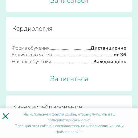
Записаться
Кардиология
Форма обучения
Дистанционно
Количество часов
от 36
Начало обучения
Каждый день
Записаться
Кинезиотейпирование
×
Мы используем
файлы cookie
, чтобы улучшить ваш
пользовательский опыт.
Посещая этот сайт, вы соглашаетесь на использование нами
Форма обучения
Дистанционно
файлов cookie.
Количество часов
от 36