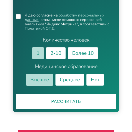
Я даю согласие на
обработку персональных
данных
, в том числе помощью сервиса веб-
аналитики "Яндекс.Метрика", в соответствии с
Политикой ОПД
Количество человек
1
2-10
Более 10
Медицинское образование
Высшее
Среднее
Нет
РАССЧИТАТЬ