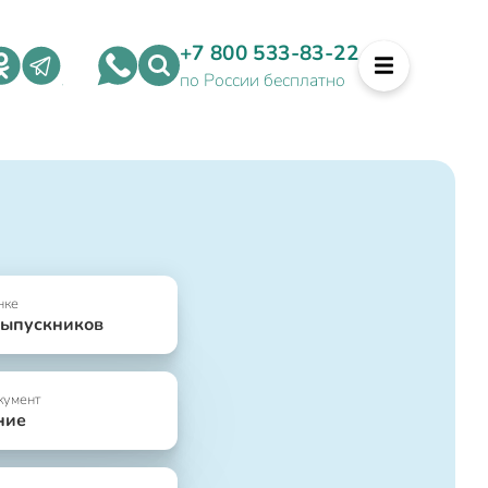
+7 800 533-83-22
по России бесплатно
нке
выпускников
кумент
ние