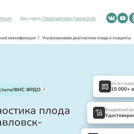
идящих
Ваш город:
Петропавловск-Камчатский
ние квалификации
/
Ультразвуковая диагностика плода и плаценты
10 лет на ры
15 000+ 
i
услуги/ФИС ФРДО
ностика плода
Выдаваемый до
Удостовере
авловск-