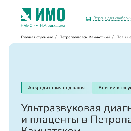
Версия для слабов
Главная страница
/
Петропавловск-Камчатский
/
Повыше
Аккредитация под ключ
Внесем в гос
Ультразвуковая диаг
и плаценты в Петроп
Камчатском