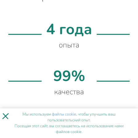
4 года
опыта
99%
качества
×
Мы используем
файлы cookie
, чтобы улучшить ваш
730+
пользовательский опыт.
Посещая этот сайт, вы соглашаетесь на использование нами
файлов cookie.