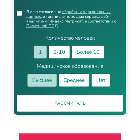
Я даю согласие на
обработку персональных
данных
, в том числе помощью сервиса веб-
аналитики "Яндекс.Метрика", в соответствии с
Политикой ОПД
Количество человек
1
2-10
Более 10
Медицинское образование
Высшее
Среднее
Нет
РАССЧИТАТЬ