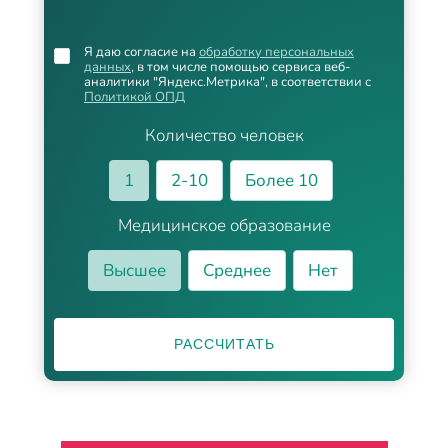
Я даю согласие на
обработку персональных
данных
, в том числе помощью сервиса веб-
аналитики "Яндекс.Метрика", в соответствии с
Политикой ОПД
Количество человек
1
2-10
Более 10
Медицинское образование
Высшее
Среднее
Нет
РАССЧИТАТЬ