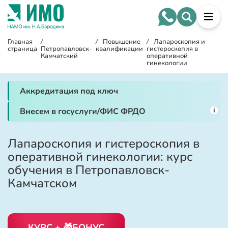
Главная
/
/
Повышение
/
Лапароскопия и
страница
Петропавловск-
квалификации
гистероскопия в
Камчатский
оперативной
гинекологии
Аккредитация под ключ
i
Внесем в госуслуги/ФИС ФРДО
Лапароскопия и гистероскопия в
оперативной гинекологии: курс
обучения в Петропавловск-
Камчатском
КУРС + 🎁БОНУС