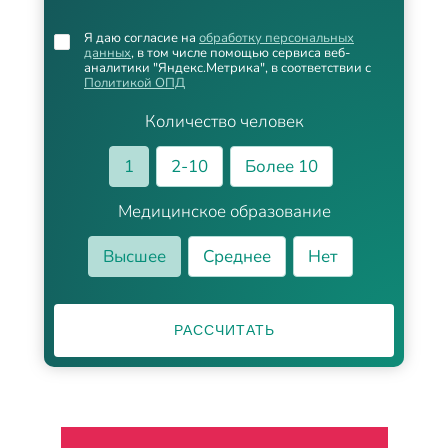
Я даю согласие на
обработку персональных
данных
, в том числе помощью сервиса веб-
аналитики "Яндекс.Метрика", в соответствии с
Политикой ОПД
Количество человек
1
2-10
Более 10
Медицинское образование
Высшее
Среднее
Нет
РАССЧИТАТЬ