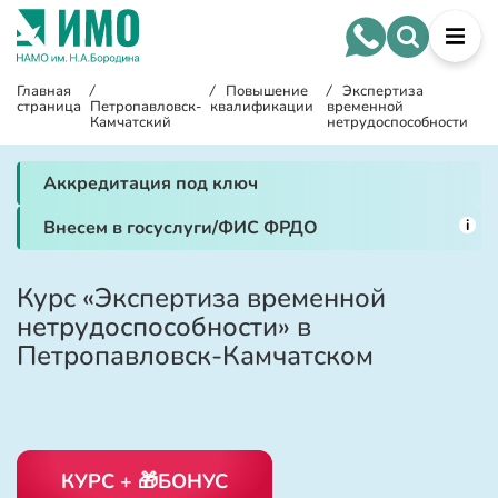
Главная
/
/
Повышение
/
Экспертиза
страница
Петропавловск-
квалификации
временной
Камчатский
нетрудоспособности
Аккредитация под ключ
i
Внесем в госуслуги/ФИС ФРДО
Курс «Экспертиза временной
нетрудоспособности» в
Петропавловск-Камчатском
КУРС + 🎁БОНУС