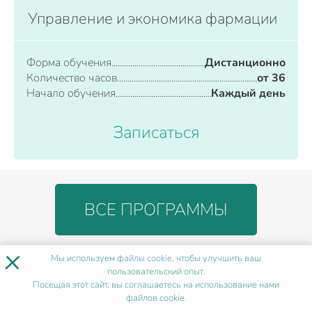
Управление и экономика фармации
Форма обучения
Дистанционно
Количество часов
от 36
Начало обучения
Каждый день
Записаться
ВСЕ ПРОГРАММЫ
×
Мы используем
файлы cookie
, чтобы улучшить ваш
БЛАГОДАРЯ КУРСУ
ВЫ
пользовательский опыт.
Посещая этот сайт, вы соглашаетесь на использование нами
ДОСТИГНИТЕ РЕЗУЛЬТАТА
файлов cookie.