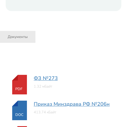
Документы
ФЗ №273
1.32 мБайт
PDF
Приказ Минздрава РФ №206н
413.74 кБайт
DOC