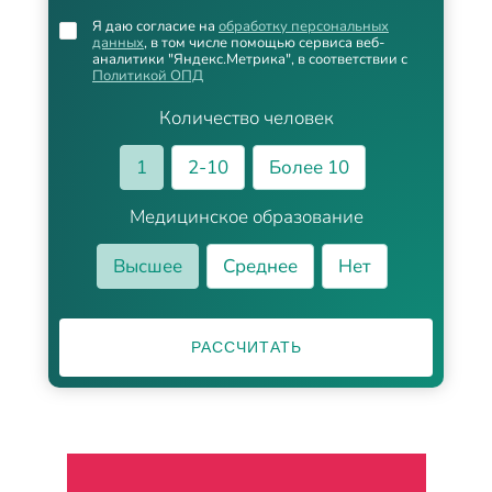
Я даю согласие на
обработку персональных
данных
, в том числе помощью сервиса веб-
аналитики "Яндекс.Метрика", в соответствии с
Политикой ОПД
Количество человек
1
2-10
Более 10
Медицинское образование
Высшее
Среднее
Нет
РАССЧИТАТЬ