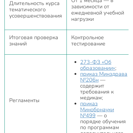
От 1 месяца — в
Длительность курса
зависимости от
тематического
ежедневной учебной
усовершенствования
нагрузки
Итоговая проверка
Контрольное
знаний
тестирование
273-ФЗ «Об
образовании»
;
приказ Минздрава
№206н
—
содержит
требования к
медикам;
Регламенты
приказ
Минобрнауки
№499
— о
порядке обучения
по программам