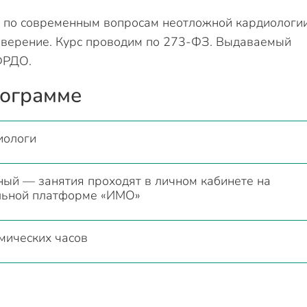
 по современным вопросам неотложной кардиологи
товерение. Курс проводим по 273-ФЗ. Выдаваемый
ФРДО.
рограмме
иологи
ый — занятия проходят в личном кабинете на
льной платформе «ИМО»
мических часов