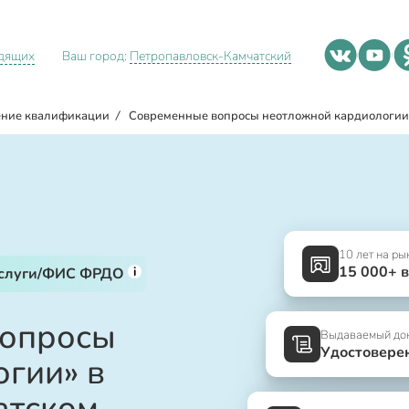
идящих
Ваш город:
Петропавловск-Камчатский
ние квалификации
/
Современные вопросы неотложной кардиологии
10 лет на ры
15 000+ 
i
услуги/ФИС ФРДО
вопросы
Выдаваемый до
Удостовере
гии» в
атском