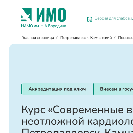
Версия для слабов
Главная страница
/
Петропавловск-Камчатский
/
Повыше
Аккредитация под ключ
Внесем в гос
Курс «Современные 
неотложной кардиоло
Петропавловск-Камч