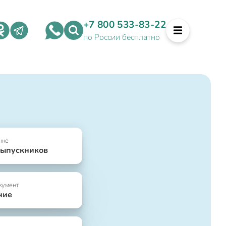
+7 800 533-83-22
по России бесплатно
нке
выпускников
кумент
ние