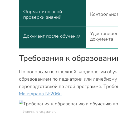
Формат итоговой
Контрольное
проверки знаний
Удостоверен
Документ после обучения
документа
Требования к образован
По вопросам неотложной кардиологии обуч
образованием по педиатрии или лечебному 
переподготовкой по этой программе. Треб
Минздрава №206н
.
Источник: ivo.garant.ru