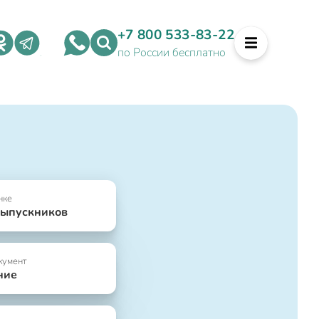
+7 800 533-83-22
по России бесплатно
нке
выпускников
кумент
ние