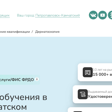
идящих
Ваш город:
Петропавловск-Камчатский
ние квалификации
/
Дерматоскопия
10 лет на ры
15 000+ 
i
услуги/ФИС ФРДО
Выдаваемый до
 обучения в
Удостовере
атском