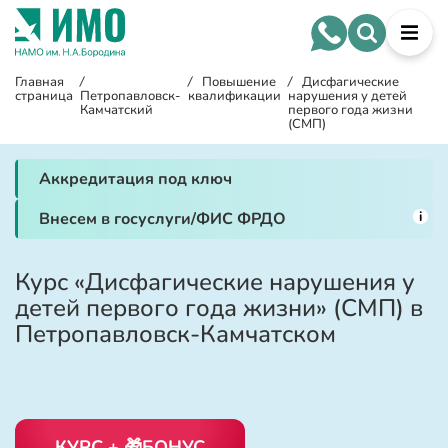
Главная
/
/
Повышение
/
Дисфагические
страница
Петропавловск-
квалификации
нарушения у детей
Камчатский
первого года жизни
(СМП)
Аккредитация под ключ
i
Внесем в госуслуги/ФИС ФРДО
Курс «Дисфагические нарушения у
детей первого года жизни» (СМП) в
Петропавловск-Камчатском
КУРС + 🎁БОНУС