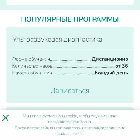
ПОПУЛЯРНЫЕ ПРОГРАММЫ
Ультразвуковая диагностика
Форма обучения
Дистанционно
Количество часов
от 36
Начало обучения
Каждый день
Записаться
×
Мы используем
файлы cookie
, чтобы улучшить ваш
Ударно-волновая терапия
пользовательский опыт.
Посещая этот сайт, вы соглашаетесь на использование нами
файлов cookie.
Форма обучения
Дистанционно