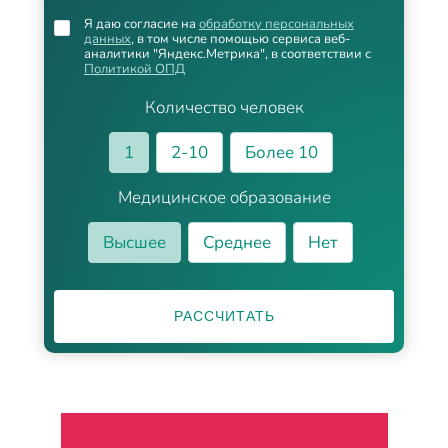
Я даю согласие на
обработку персональных
данных
, в том числе помощью сервиса веб-
аналитики "Яндекс.Метрика", в соответствии с
Политикой ОПД
Количество человек
1
2-10
Более 10
Медицинское образование
Высшее
Среднее
Нет
РАССЧИТАТЬ