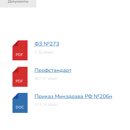
Документы
ФЗ №273
1.32 мБайт
PDF
Профстандарт
407.57 кБайт
PDF
Приказ Минздрава РФ №206н
413.74 кБайт
DOC