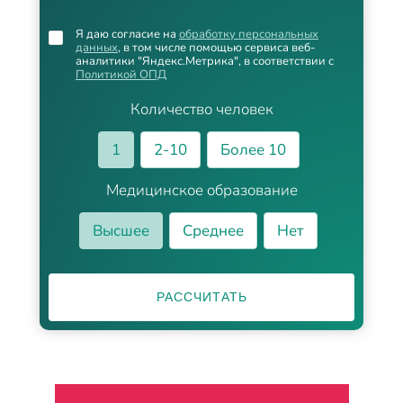
Я даю согласие на
обработку персональных
данных
, в том числе помощью сервиса веб-
аналитики "Яндекс.Метрика", в соответствии с
Политикой ОПД
Количество человек
1
2-10
Более 10
Медицинское образование
Высшее
Среднее
Нет
РАССЧИТАТЬ