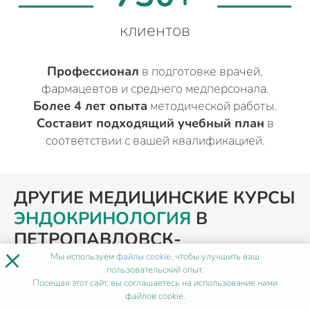
клиентов
Профессионал
в подготовке врачей,
фармацевтов и среднего медперсонала.
Более 4 лет опыта
методической работы.
Составит подходящий учебный план
в
соответствии с вашей квалификацией.
ДРУГИЕ МЕДИЦИНСКИЕ КУРСЫ
ЭНДОКРИНОЛОГИЯ
В
ПЕТРОПАВЛОВСК-
×
КАМЧАТСКОМ
Мы используем
файлы cookie
, чтобы улучшить ваш
пользовательский опыт.
Посещая этот сайт, вы соглашаетесь на использование нами
файлов cookie.