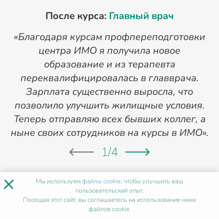
После курса:
Главный врач
«Благодаря курсам профпереподготовки
«
центра ИМО я получила новое
п
образование и из терапевта
переквалифицировалась в главврача.
Зарплата существенно выросла, что
позволило улучшить жилищные условия.
Теперь отправляю всех бывших коллег, а
ныне своих сотрудников на курсы в ИМО».
1
/
4
×
Мы используем
файлы cookie
, чтобы улучшить ваш
пользовательский опыт.
ХОЧУ ТАК ЖЕ
Посещая этот сайт, вы соглашаетесь на использование нами
файлов cookie.