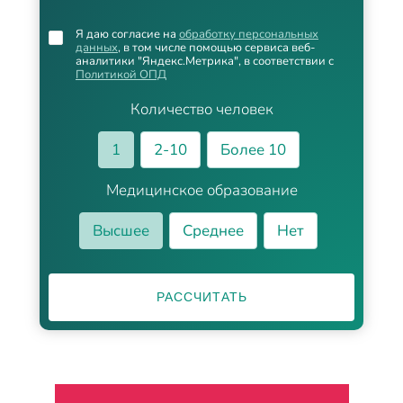
Я даю согласие на
обработку персональных
данных
, в том числе помощью сервиса веб-
аналитики "Яндекс.Метрика", в соответствии с
Политикой ОПД
Количество человек
1
2-10
Более 10
Медицинское образование
Высшее
Среднее
Нет
РАССЧИТАТЬ