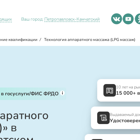
идящих
Ваш город:
Петропавловск-Камчатский
ние квалификации
/
Технология аппаратного массажа (LPG массаж)
10 лет на ры
15 000+ 
i
 в госуслуги/ФИС ФРДО
паратного
Выдаваемый до
Удостовере
» в
атском