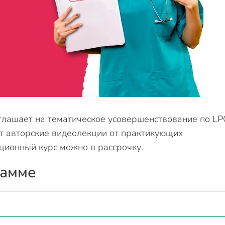
глашает на тематическое усовершенствование по LP
т авторские видеолекции от практикующих
нционный курс можно в рассрочку.
рамме