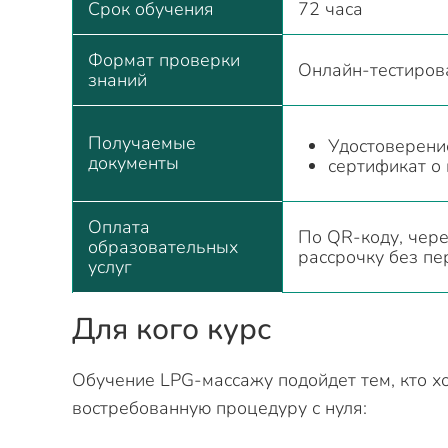
Срок обучения
72 часа
Формат проверки
Онлайн-тестирова
знаний
Получаемые
Удостоверени
документы
сертификат о
Оплата
По QR-коду, чере
образовательных
рассрочку без пе
услуг
Для кого курс
Обучение LPG-массажу подойдет тем, кто х
востребованную процедуру с нуля: