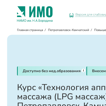
Версия для слабов
Главная страница
/
Петропавловск-Камчатский
/
Повыше
i
Доступно без мед.образования
Внесем
Курс «Технология ап
массажа (LPG массаж)
Петропавловск-Камч