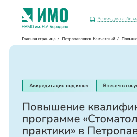
Версия для слабов
Главная страница
/
Петропавловск-Камчатский
/
Повыше
Аккредитация под ключ
Внесем в гос
Повышение квалифик
программе «Стомато
практики» в Петропа