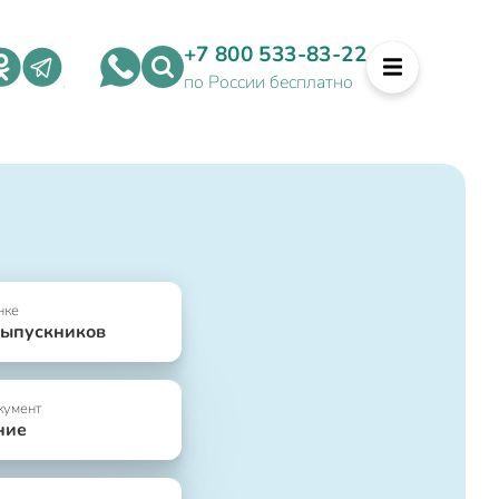
+7 800 533-83-22
по России бесплатно
нке
выпускников
кумент
ние