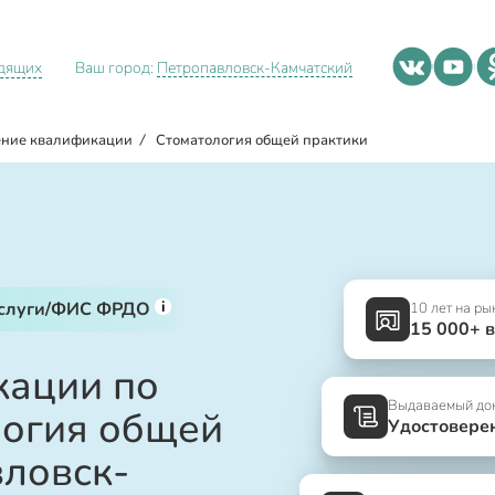
идящих
Ваш город:
Петропавловск-Камчатский
ние квалификации
/
Стоматология общей практики
i
услуги/ФИС ФРДО
10 лет на ры
15 000+ 
ации по
Выдаваемый до
логия общей
Удостовере
вловск-