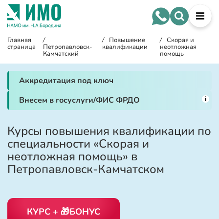
Главная
/
/
Повышение
/
Скорая и
страница
Петропавловск-
квалификации
неотложная
Камчатский
помощь
Аккредитация под ключ
i
Внесем в госуслуги/ФИС ФРДО
Курсы повышения квалификации по
специальности «Скорая и
неотложная помощь» в
Петропавловск-Камчатском
КУРС + 🎁БОНУС