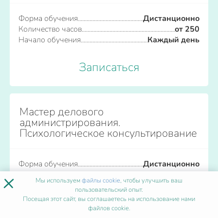
Форма обучения
Дистанционно
Количество часов
от 250
Начало обучения
Каждый день
Записаться
Мастер делового
администрирования.
Психологическое консультирование
Форма обучения
Дистанционно
×
Количество часов
от 250
Мы используем
файлы cookie
, чтобы улучшить ваш
Начало обучения
Каждый день
пользовательский опыт.
Посещая этот сайт, вы соглашаетесь на использование нами
файлов cookie.
Записаться