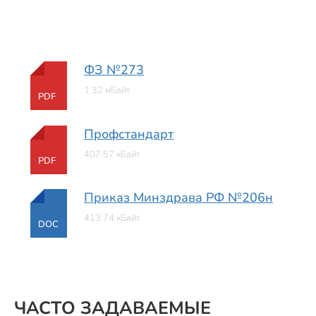
ФЗ №273
1.32 мБайт
PDF
Профстандарт
407.57 кБайт
PDF
Приказ Минздрава РФ №206н
413.74 кБайт
DOC
ЧАСТО ЗАДАВАЕМЫЕ