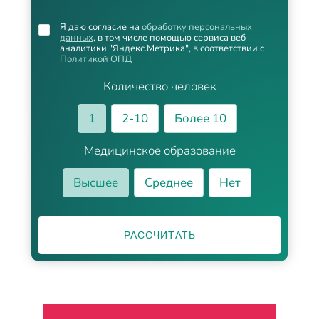
Я даю согласие на
обработку персональных
данных
, в том числе помощью сервиса веб-
аналитики "Яндекс.Метрика", в соответствии с
Политикой ОПД
Количество человек
1
2-10
Более 10
Медицинское образование
Высшее
Среднее
Нет
РАССЧИТАТЬ