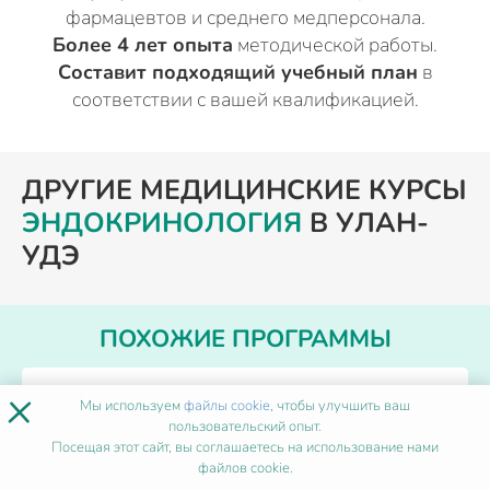
фармацевтов и среднего медперсонала.
Более 4 лет опыта
методической работы.
Составит подходящий учебный план
в
соответствии с вашей квалификацией.
ДРУГИЕ МЕДИЦИНСКИЕ КУРСЫ
ЭНДОКРИНОЛОГИЯ
В УЛАН-
УДЭ
ПОХОЖИЕ ПРОГРАММЫ
×
Нейропсихологический подход в
Мы используем
файлы cookie
, чтобы улучшить ваш
пользовательский опыт.
работе логопеда
Посещая этот сайт, вы соглашаетесь на использование нами
файлов cookie.