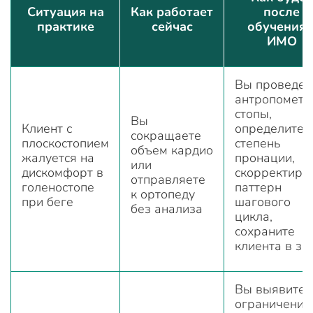
Ситуация на
Как работает
после
практике
сейчас
обучения 
ИМО
Вы проведет
антропомет
стопы,
Вы
Клиент с
определите
сокращаете
плоскостопием
степень
объем кардио
жалуется на
пронации,
или
дискомфорт в
скорректиру
отправляете
голеностопе
паттерн
к ортопеду
при беге
шагового
без анализа
цикла,
сохраните
клиента в за
Вы выявите
ограничение