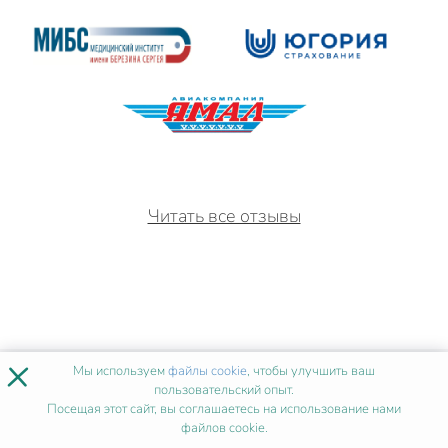
Читать все отзывы
×
Мы используем
файлы cookie
, чтобы улучшить ваш
ИСТОРИИ УСПЕХА
ПОСЛЕ
пользовательский опыт.
НАШЕГО ОБУЧЕНИЯ
Посещая этот сайт, вы соглашаетесь на использование нами
файлов cookie.