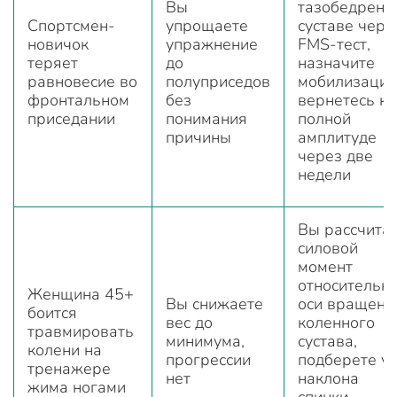
Вы
тазобедренн
Спортсмен-
упрощаете
суставе чере
новичок
упражнение
FMS-тест,
теряет
до
назначите
равновесие во
полуприседов
мобилизацию
фронтальном
без
вернетесь к
приседании
понимания
полной
причины
амплитуде
через две
недели
Вы рассчита
силовой
момент
относительн
Женщина 45+
Вы снижаете
оси вращени
боится
вес до
коленного
травмировать
минимума,
сустава,
колени на
прогрессии
подберете у
тренажере
нет
наклона
жима ногами
спинки,