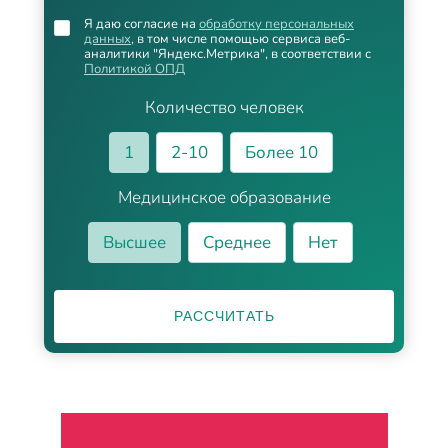
Я даю согласие на
обработку персональных
данных
, в том числе помощью сервиса веб-
аналитики "Яндекс.Метрика", в соответствии с
Политикой ОПД
Количество человек
1
2-10
Более 10
Медицинское образование
Высшее
Среднее
Нет
РАССЧИТАТЬ