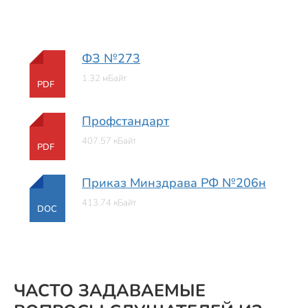
ФЗ №273
1.32 мБайт
PDF
Профстандарт
407.57 кБайт
PDF
Приказ Минздрава РФ №206н
413.74 кБайт
DOC
ЧАСТО ЗАДАВАЕМЫЕ