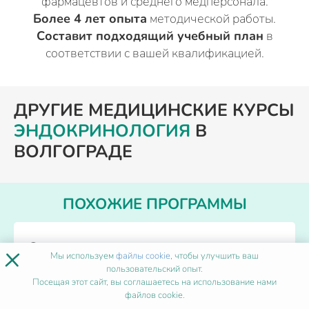
фармацевтов и среднего медперсонала.
Более 4 лет опыта
методической работы.
Составит подходящий учебный план
в
соответствии с вашей квалификацией.
ДРУГИЕ МЕДИЦИНСКИЕ КУРСЫ
ЭНДОКРИНОЛОГИЯ
В
ВОЛГОГРАДЕ
ПОХОЖИЕ ПРОГРАММЫ
Спортивная медицина
×
Мы используем
файлы cookie
, чтобы улучшить ваш
пользовательский опыт.
Посещая этот сайт, вы соглашаетесь на использование нами
Форма обучения
Дистанционно
файлов cookie.
Количество часов
от 36