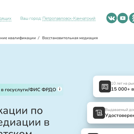
идящих
Ваш город:
Петропавловск-Камчатский
ние квалификации
/
Восстановительная медиация
10 лет на ры
15 000+ 
i
 в госуслуги/ФИС ФРДО
ации по
Выдаваемый до
Удостовере
едиации в
атском