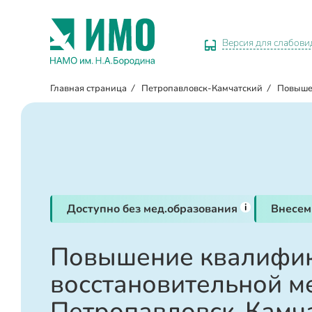
Версия для слабов
Главная страница
/
Петропавловск-Камчатский
/
Повыше
i
Доступно без мед.образования
Внесем
Повышение квалифик
восстановительной м
Петропавловск-Камч