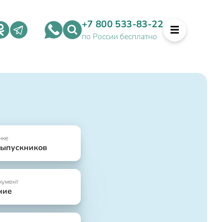
+7 800 533-83-22
по России бесплатно
нке
выпускников
кумент
ние