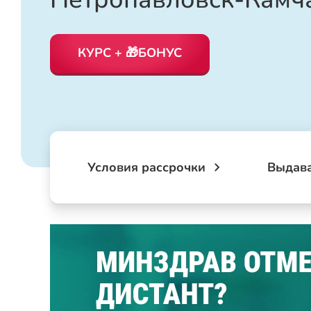
КУРС + 🎁БОНУС
Условия рассрочки
Выдав