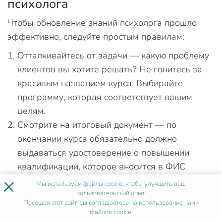
психолога
Чтобы обновление знаний психолога прошло
эффективно, следуйте простым правилам:
Отталкивайтесь от задачи — какую проблему
клиентов вы хотите решать? Не гонитесь за
красивым названием курса. Выбирайте
программу, которая соответствует вашим
целям.
Смотрите на итоговый документ — по
окончании курса обязательно должно
выдаваться удостоверение о повышении
квалификации, которое вносится в ФИС
×
ФРДО.
Мы используем
файлы cookie
, чтобы улучшить ваш
Проверяйте объем часов — для серьезного
пользовательский опыт.
Посещая этот сайт, вы соглашаетесь на использование нами
освоения метода нужно не менее 72 часов
файлов cookie.
краткосрочного обучения.