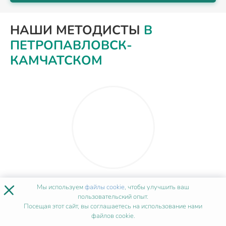
НАШИ МЕТОДИСТЫ
В
ПЕТРОПАВЛОВСК-
КАМЧАТСКОМ
×
Ирина Власова
Мы используем
файлы cookie
, чтобы улучшить ваш
пользовательский опыт.
Посещая этот сайт, вы соглашаетесь на использование нами
файлов cookie.