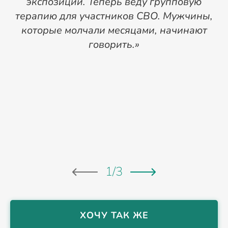
экспозиции. Теперь веду групповую
терапию для участников СВО. Мужчины,
которые молчали месяцами, начинают
м
говорить.»
К
1
/
3
ХОЧУ ТАК ЖЕ