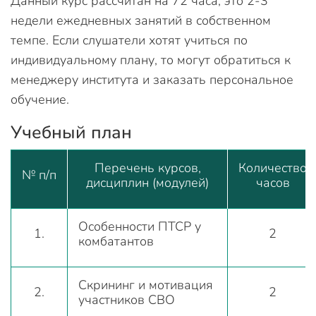
Данный курс рассчитан на 72 часа, это 2-3
недели ежедневных занятий в собственном
темпе. Если слушатели хотят учиться по
индивидуальному плану, то могут обратиться к
менеджеру института и заказать персональное
обучение.
Учебный план
Перечень курсов,
Количество
№ п/п
дисциплин (модулей)
часов
Особенности ПТСР у
1.
2
комбатантов
Скрининг и мотивация
2.
2
участников СВО