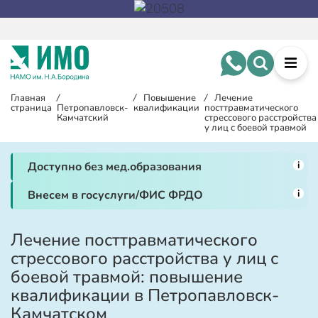
Главная
/
/
Повышение
/
Лечение
страница
Петропавловск-
квалификации
посттравматического
Камчатский
стрессового расстройства
у лиц с боевой травмой
i
Доступно без мед.образования
i
Внесем в госуслуги/ФИС ФРДО
Лечение посттравматического
стрессового расстройства у лиц с
боевой травмой: повышение
квалификации в Петропавловск-
Камчатском