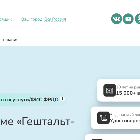
идящих
Ваш город:
Вся Россия
т-терапия
10 лет на ры
15 000+ 
i
 в госуслуги/ФИС ФРДО
Выдаваемый до
ме «Гештальт-
Удостовере