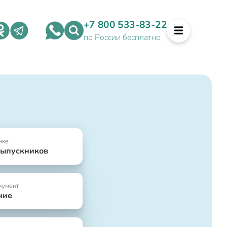
+7 800 533-83-22
по России бесплатно
нке
выпускников
кумент
ние