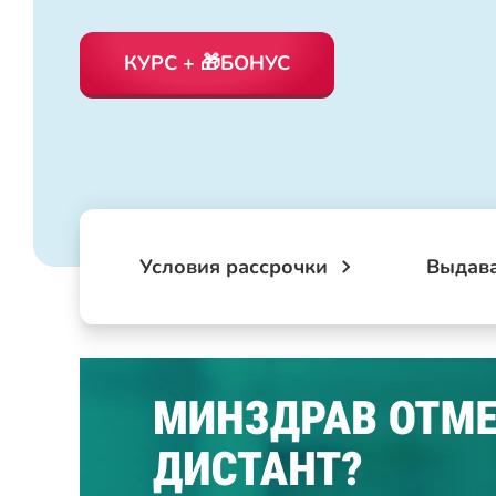
КУРС + 🎁БОНУС
Условия рассрочки
Выдав