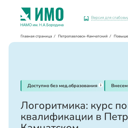
Версия для слабов
Главная страница
/
Петропавловск-Камчатский
/
Повыше
i
Доступно без мед.образования
Внесем
Логоритмика: курс п
квалификации в Петр
Камчатском