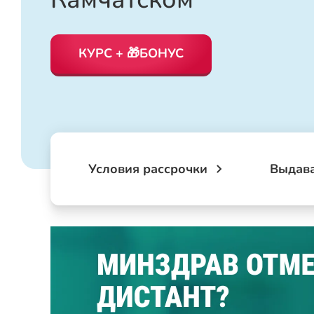
КУРС + 🎁БОНУС
Условия рассрочки
Выдав