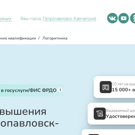
идящих
Ваш город:
Петропавловск-Камчатский
ние квалификации
/
Логоритмика
10 лет на ры
15 000+ 
i
 в госуслуги/ФИС ФРДО
овышения
Выдаваемый до
Удостовере
опавловск-