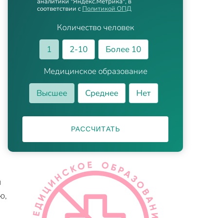
аналитики "Яндекс.Метрика", в
соответствии с
Политикой ОПД
Количество человек
1
2-10
Более 10
Медицинское образование
Высшее
Среднее
Нет
РАССЧИТАТЬ
й
ю,