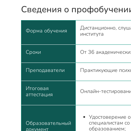
Сведения о профобучени
Дистанционно, слуш
Форма обучения
института
Сроки
От 36 академически
Преподаватели
Практикующие псих
Итоговая
Онлайн-тестирован
аттестация
Удостоверение 
специалистам с
Образовательный
образованием;
документ