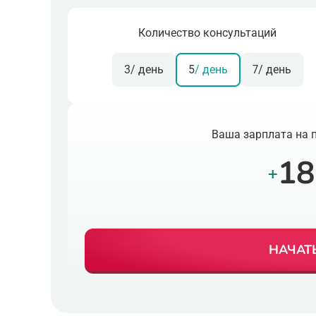
Количество консультаций
3
/ день
5
/ день
7
/ день
Ваша зарплата на 
18
+
НАЧАТ