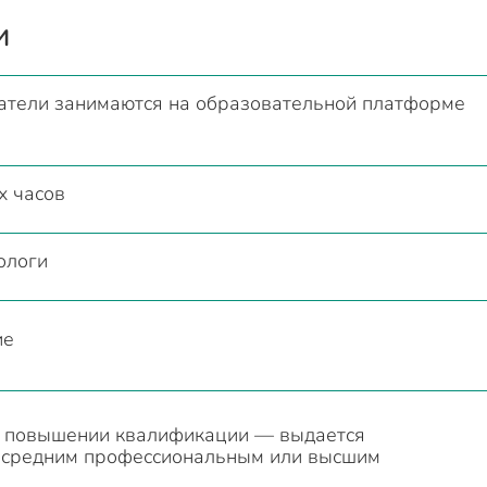
и
атели занимаются на образовательной платформе
х часов
ологи
ие
о повышении квалификации — выдается
о средним профессиональным или высшим