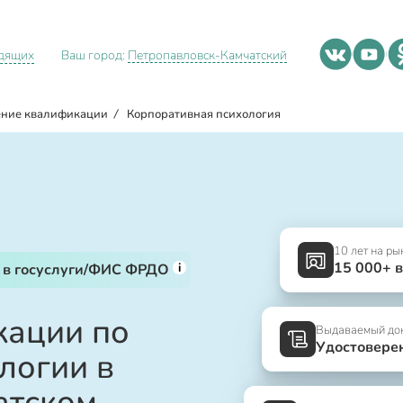
идящих
Ваш город:
Петропавловск-Камчатский
ние квалификации
/
Корпоративная психология
10 лет на ры
15 000+ 
i
 в госуслуги/ФИС ФРДО
ации по
Выдаваемый до
Удостовере
логии в
атском