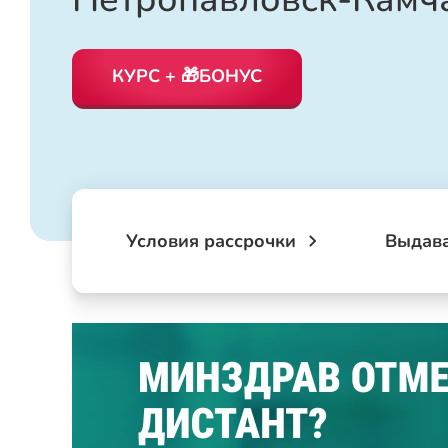
КУРС + 🎁БОНУС
Условия рассрочки
Выдав