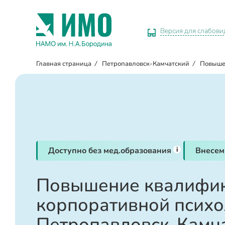
Версия для слабов
Главная страница
/
Петропавловск-Камчатский
/
Повыше
i
Доступно без мед.образования
Внесем
Повышение квалифик
корпоративной психо
Петропавловск-Камч