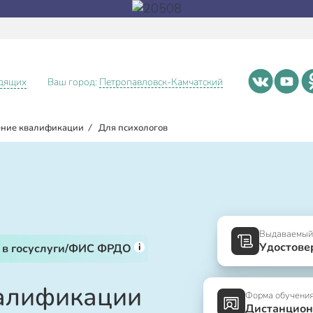
идящих
Ваш город:
Петропавловск-Камчатский
ние квалификации
/
Для психологов
Выдаваемый
Удостове
i
 в госуслуги/ФИС ФРДО
алификации
Форма обучени
Дистанцион