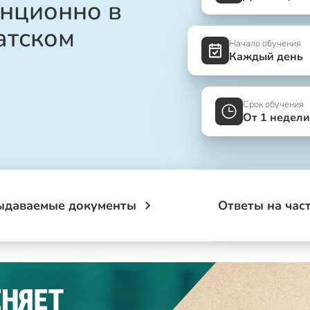
анционно в
атском
Начало обучения
Каждый день
Срок обучения
От 1 недели
ыдаваемые документы
Ответы на час