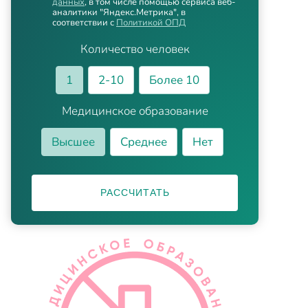
данных
, в том числе помощью сервиса веб-
аналитики "Яндекс.Метрика", в
соответствии с
Политикой ОПД
Количество человек
1
2-10
Более 10
Медицинское образование
Высшее
Среднее
Нет
РАССЧИТАТЬ