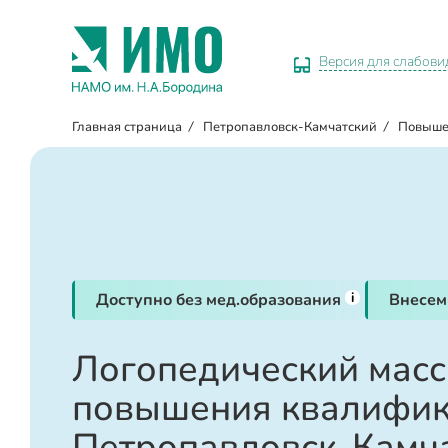
Версия для слабов
Главная страница
/
Петропавловск-Камчатский
/
Повыше
i
Доступно без мед.образования
Внесем
Логопедический масс
повышения квалифик
Петропавловск-Камч