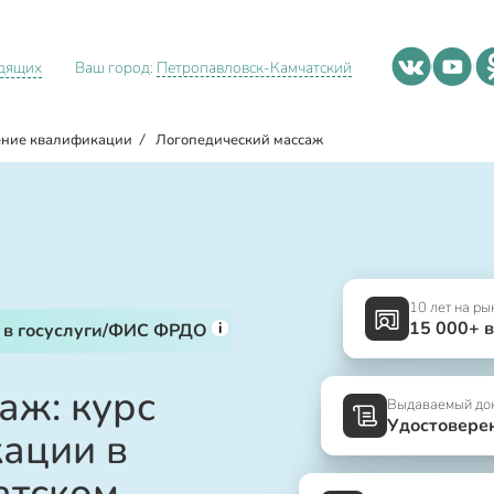
идящих
Ваш город:
Петропавловск-Камчатский
ние квалификации
/
Логопедический массаж
10 лет на ры
15 000+ 
i
 в госуслуги/ФИС ФРДО
аж: курс
Выдаваемый до
Удостовере
ации в
атском