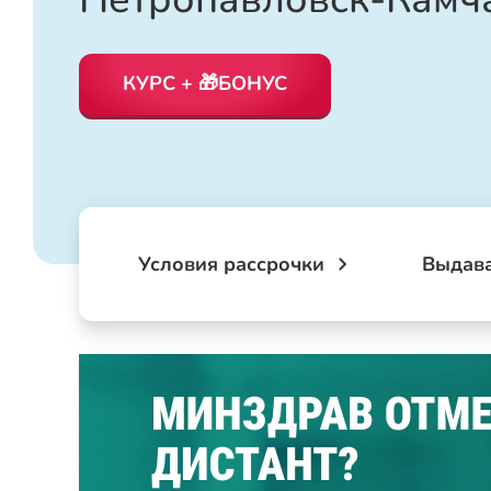
КУРС + 🎁БОНУС
Условия рассрочки
Выдав